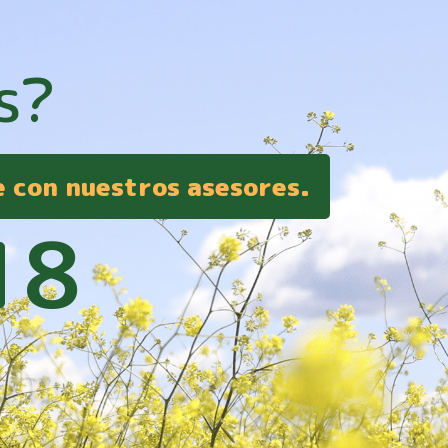
s?
e con nuestros asesores.
18