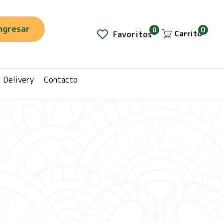
ngresar
0
0
Carrito
Favoritos
Delivery
Contacto