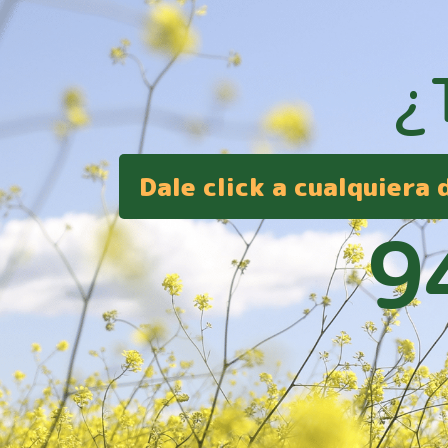
¿
Dale click a cualquiera
9