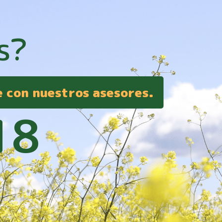
s?
e con nuestros asesores.
18