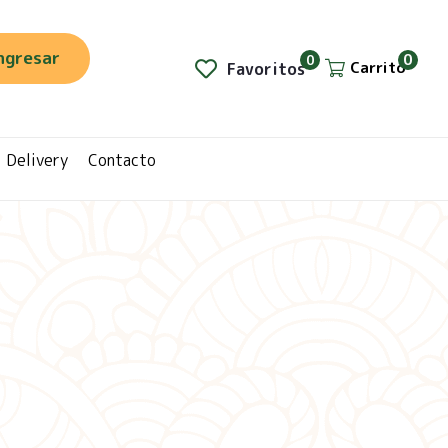
ngresar
0
0
Carrito
Favoritos
Delivery
Contacto