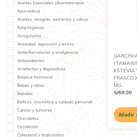
Aceites Esenciales (Aromaterapia
Ayurvédica)
Aceites, vinagres, extractos y salsas
Adaptógenos
Amigurumis
Ansiedad, depresión y estrés
Antiinflamatorios y analgésicos
GARCINI
Antioxidantes
(TAMARI
Artefactos y dispositivos
ESTEVIA 
Balance hormonal
FRASCO X
MG
Bebés y niños
S/
69.00
Bebidas
Belleza, cosmética y cuidado personal
Cáncer y tumores
Añadir 
Chocolates
Circulación
Colesterol y triglicéridos