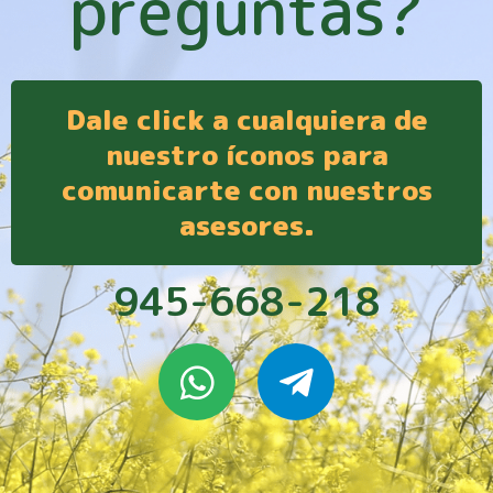
preguntas?
Dale click a cualquiera de
nuestro íconos para
comunicarte con nuestros
asesores.
945-668-218