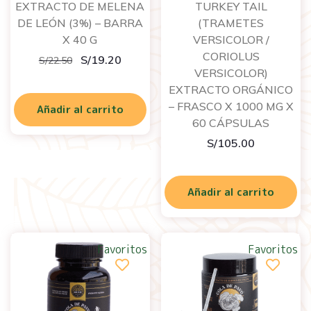
EXTRACTO DE MELENA
TURKEY TAIL
DE LEÓN (3%) – BARRA
(TRAMETES
X 40 G
VERSICOLOR /
CORIOLUS
S/
19.20
S/
22.50
VERSICOLOR)
EXTRACTO ORGÁNICO
– FRASCO X 1000 MG X
Añadir al carrito
60 CÁPSULAS
S/
105.00
Añadir al carrito
Favoritos
Favoritos